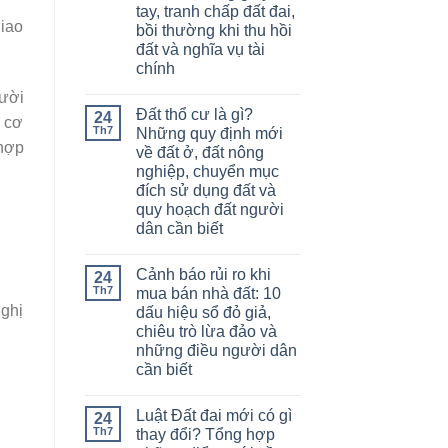
tay, tranh chấp đất đai,
giao
bồi thường khi thu hồi
đất và nghĩa vụ tài
chính
gười
Đất thổ cư là gì?
24
ị cơ
Th7
Những quy định mới
 hợp
về đất ở, đất nông
nghiệp, chuyển mục
đích sử dụng đất và
quy hoạch đất người
dân cần biết
Cảnh báo rủi ro khi
24
Th7
mua bán nhà đất: 10
nghị
dấu hiệu sổ đỏ giả,
chiêu trò lừa đảo và
những điều người dân
cần biết
Luật Đất đai mới có gì
24
Th7
thay đổi? Tổng hợp