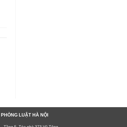
 PHÒNG LUẬT HÀ NỘI
 , Tầng 5, Tòa nhà 373 Vũ Tông