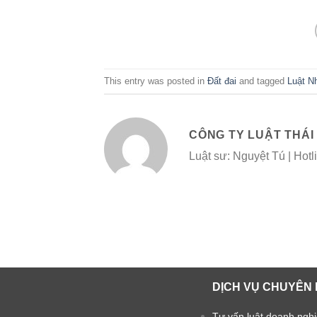
This entry was posted in
Đất đai
and tagged
Luật N
CÔNG TY LUẬT THÁI
Luật sư: Nguyệt Tú | Hot
DỊCH VỤ CHUYÊN 
Tư vấn luật doanh ngh