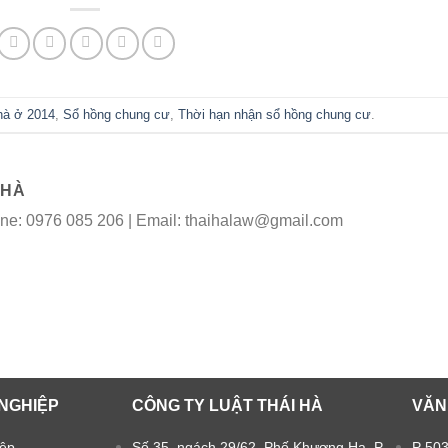
hà ở 2014
,
Sổ hồng chung cư
,
Thời hạn nhận sổ hồng chung cư
.
 HÀ
line: 0976 085 206 | Email: thaihalaw@gmail.com
NGHIỆP
CÔNG TY LUẬT THÁI HÀ
VĂN
iệp
Số 35, ngách 29/62, Phố Khương Hạ, P.
P 503