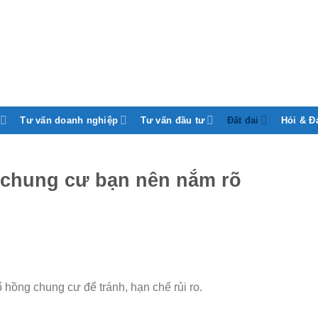
Tư vấn doanh nghiệp
Tư vấn đầu tư
Đất đai
Hỏi & Đ
 chung cư bạn nên nắm rõ
hồng chung cư để tránh, hạn chế rủi ro.