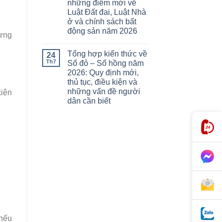
những điểm mới về
Luật Đất đai, Luật Nhà
ở và chính sách bất
động sản năm 2026
dựng
Tổng hợp kiến thức về
24
Th7
Sổ đỏ – Sổ hồng năm
2026: Quy định mới,
thủ tục, điều kiện và
những vấn đề người
kiện
dân cần biết
nếu