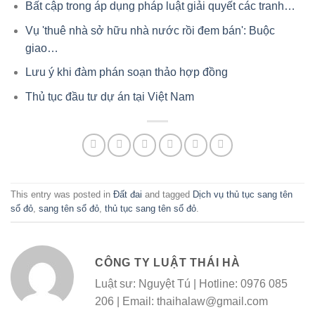
Bất cập trong áp dụng pháp luật giải quyết các tranh…
Vụ 'thuê nhà sở hữu nhà nước rồi đem bán': Buộc
giao…
Lưu ý khi đàm phán soạn thảo hợp đồng
Thủ tục đầu tư dự án tại Việt Nam
This entry was posted in
Đất đai
and tagged
Dịch vụ thủ tục sang tên
sổ đỏ
,
sang tên sổ đỏ
,
thủ tục sang tên sổ đỏ
.
CÔNG TY LUẬT THÁI HÀ
Luật sư: Nguyệt Tú | Hotline: 0976 085
206 | Email: thaihalaw@gmail.com