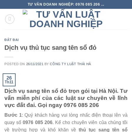
TƯ VẤN DOANH NGHIỆP: 0976 085 206 ...
ĐẤT ĐAI
Dịch vụ thủ tục sang tên sổ đỏ
POSTED ON
26/11/2021
BY
CÔNG TY LUẬT THÁI HÀ
26
Th11
Dịch vụ sang tên sổ đỏ trọn gói tại Hà Nội. Tư
vấn miễn phí của các luật sư chuyên về lĩnh
vực đất đai. Gọi ngay 0976 085 206
Bước 1
: Quý khách hàng vui lòng nhấc điện thoại lên và
quay số
0976 085 206
. Kể cho chuyên viên của chúng tôi
về trường hợp và khó khăn về
thủ tục
sang tên sổ