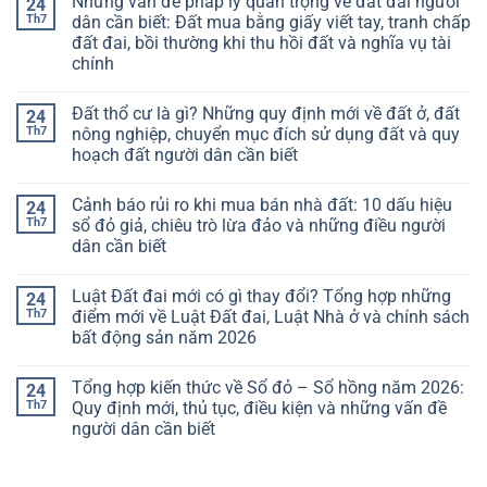
Những vấn đề pháp lý quan trọng về đất đai người
24
Th7
dân cần biết: Đất mua bằng giấy viết tay, tranh chấp
đất đai, bồi thường khi thu hồi đất và nghĩa vụ tài
chính
Đất thổ cư là gì? Những quy định mới về đất ở, đất
24
Th7
nông nghiệp, chuyển mục đích sử dụng đất và quy
hoạch đất người dân cần biết
Cảnh báo rủi ro khi mua bán nhà đất: 10 dấu hiệu
24
Th7
sổ đỏ giả, chiêu trò lừa đảo và những điều người
dân cần biết
Luật Đất đai mới có gì thay đổi? Tổng hợp những
24
Th7
điểm mới về Luật Đất đai, Luật Nhà ở và chính sách
bất động sản năm 2026
Tổng hợp kiến thức về Sổ đỏ – Sổ hồng năm 2026:
24
Th7
Quy định mới, thủ tục, điều kiện và những vấn đề
người dân cần biết