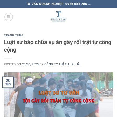
TƯ VẤN DOANH NGHIỆP: 0976 085 206 ...
TRANH TỤNG
Luật sư bào chữa vụ án gây rối trật tự công
cộng
POSTED ON
20/05/2023
BY
CÔNG TY LUẬT THÁI HÀ
20
Th5