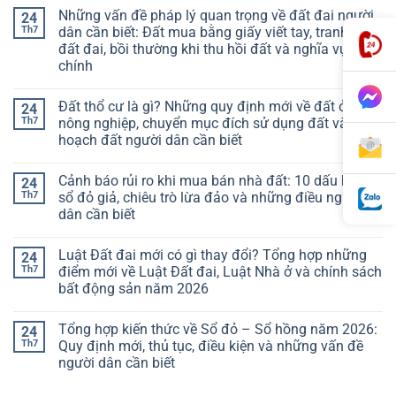
Những vấn đề pháp lý quan trọng về đất đai người
24
Th7
dân cần biết: Đất mua bằng giấy viết tay, tranh chấp
đất đai, bồi thường khi thu hồi đất và nghĩa vụ tài
chính
Đất thổ cư là gì? Những quy định mới về đất ở, đất
24
Th7
nông nghiệp, chuyển mục đích sử dụng đất và quy
hoạch đất người dân cần biết
Cảnh báo rủi ro khi mua bán nhà đất: 10 dấu hiệu
24
Th7
sổ đỏ giả, chiêu trò lừa đảo và những điều người
dân cần biết
Luật Đất đai mới có gì thay đổi? Tổng hợp những
24
Th7
điểm mới về Luật Đất đai, Luật Nhà ở và chính sách
bất động sản năm 2026
Tổng hợp kiến thức về Sổ đỏ – Sổ hồng năm 2026:
24
Th7
Quy định mới, thủ tục, điều kiện và những vấn đề
người dân cần biết