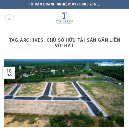
TƯ VẤN DOANH NGHIỆP: 0976 085 206 ...
TAG ARCHIVES:
CHỦ SỞ HỮU TÀI SẢN GẮN LIỀN
VỚI ĐẤT
18
Th6