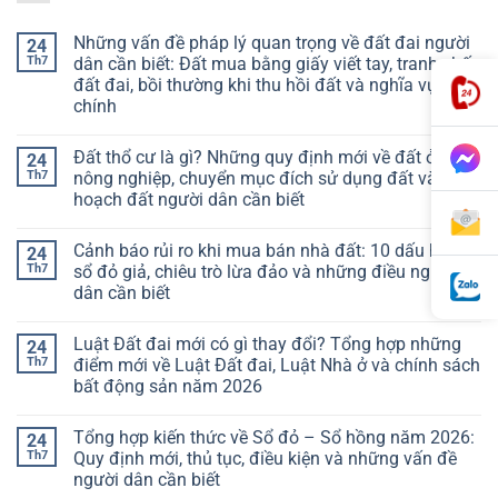
Những vấn đề pháp lý quan trọng về đất đai người
24
Th7
dân cần biết: Đất mua bằng giấy viết tay, tranh chấp
đất đai, bồi thường khi thu hồi đất và nghĩa vụ tài
chính
Đất thổ cư là gì? Những quy định mới về đất ở, đất
24
Th7
nông nghiệp, chuyển mục đích sử dụng đất và quy
hoạch đất người dân cần biết
Cảnh báo rủi ro khi mua bán nhà đất: 10 dấu hiệu
24
Th7
sổ đỏ giả, chiêu trò lừa đảo và những điều người
dân cần biết
Luật Đất đai mới có gì thay đổi? Tổng hợp những
24
Th7
điểm mới về Luật Đất đai, Luật Nhà ở và chính sách
bất động sản năm 2026
Tổng hợp kiến thức về Sổ đỏ – Sổ hồng năm 2026:
24
Th7
Quy định mới, thủ tục, điều kiện và những vấn đề
người dân cần biết