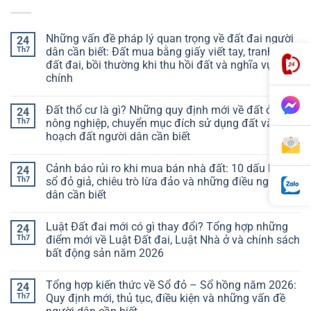
Những vấn đề pháp lý quan trọng về đất đai người
24
Th7
dân cần biết: Đất mua bằng giấy viết tay, tranh chấp
đất đai, bồi thường khi thu hồi đất và nghĩa vụ tài
chính
Đất thổ cư là gì? Những quy định mới về đất ở, đất
24
Th7
nông nghiệp, chuyển mục đích sử dụng đất và quy
hoạch đất người dân cần biết
Cảnh báo rủi ro khi mua bán nhà đất: 10 dấu hiệu
24
Th7
sổ đỏ giả, chiêu trò lừa đảo và những điều người
dân cần biết
Luật Đất đai mới có gì thay đổi? Tổng hợp những
24
Th7
điểm mới về Luật Đất đai, Luật Nhà ở và chính sách
bất động sản năm 2026
Tổng hợp kiến thức về Sổ đỏ – Sổ hồng năm 2026:
24
Th7
Quy định mới, thủ tục, điều kiện và những vấn đề