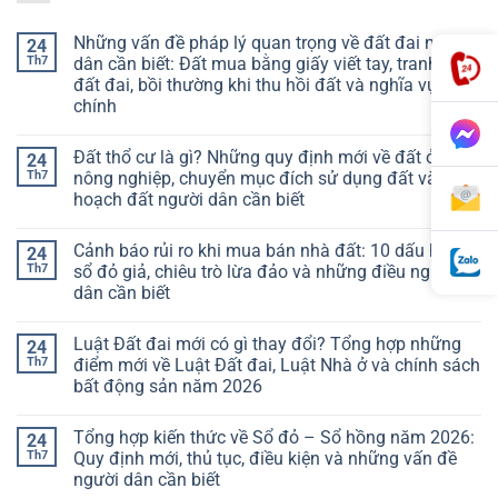
Những vấn đề pháp lý quan trọng về đất đai người
24
Th7
dân cần biết: Đất mua bằng giấy viết tay, tranh chấp
đất đai, bồi thường khi thu hồi đất và nghĩa vụ tài
chính
Đất thổ cư là gì? Những quy định mới về đất ở, đất
24
Th7
nông nghiệp, chuyển mục đích sử dụng đất và quy
hoạch đất người dân cần biết
Cảnh báo rủi ro khi mua bán nhà đất: 10 dấu hiệu
24
Th7
sổ đỏ giả, chiêu trò lừa đảo và những điều người
dân cần biết
Luật Đất đai mới có gì thay đổi? Tổng hợp những
24
Th7
điểm mới về Luật Đất đai, Luật Nhà ở và chính sách
bất động sản năm 2026
Tổng hợp kiến thức về Sổ đỏ – Sổ hồng năm 2026:
24
Th7
Quy định mới, thủ tục, điều kiện và những vấn đề
người dân cần biết