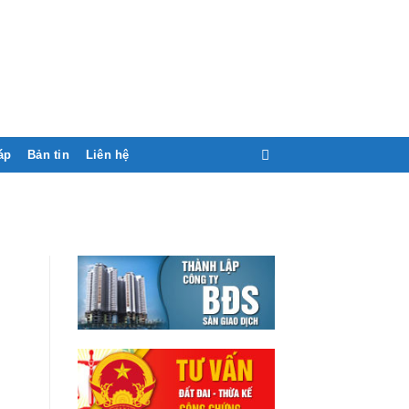
áp
Bản tin
Liên hệ