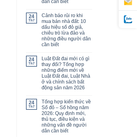
dân cần biết
Cảnh báo rủi ro khi
24
Th7
mua bán nhà đất: 10
dấu hiệu sổ đỏ giả,
chiêu trò lừa đảo và
những điều người dân
cần biết
Luật Đất đai mới có gì
24
Th7
thay đổi? Tổng hợp
những điểm mới về
Luật Đất đai, Luật Nhà
ở và chính sách bất
động sản năm 2026
Tổng hợp kiến thức về
24
Th7
Sổ đỏ – Sổ hồng năm
2026: Quy định mới,
thủ tục, điều kiện và
những vấn đề người
dân cần biết