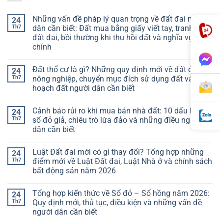
Những vấn đề pháp lý quan trọng về đất đai người
24
Th7
dân cần biết: Đất mua bằng giấy viết tay, tranh chấp
đất đai, bồi thường khi thu hồi đất và nghĩa vụ tài
chính
Đất thổ cư là gì? Những quy định mới về đất ở, đất
24
Th7
nông nghiệp, chuyển mục đích sử dụng đất và quy
hoạch đất người dân cần biết
Cảnh báo rủi ro khi mua bán nhà đất: 10 dấu hiệu
24
Th7
sổ đỏ giả, chiêu trò lừa đảo và những điều người
dân cần biết
Luật Đất đai mới có gì thay đổi? Tổng hợp những
24
Th7
điểm mới về Luật Đất đai, Luật Nhà ở và chính sách
bất động sản năm 2026
Tổng hợp kiến thức về Sổ đỏ – Sổ hồng năm 2026:
24
Th7
Quy định mới, thủ tục, điều kiện và những vấn đề
người dân cần biết