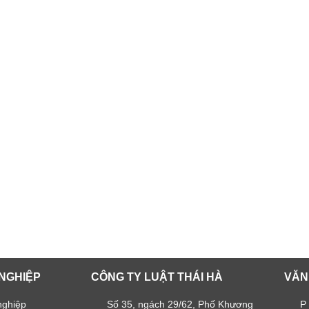
NGHIỆP
CÔNG TY LUẬT THÁI HÀ
VĂN
nghiệp
Số 35, ngách 29/62, Phố Khương
P