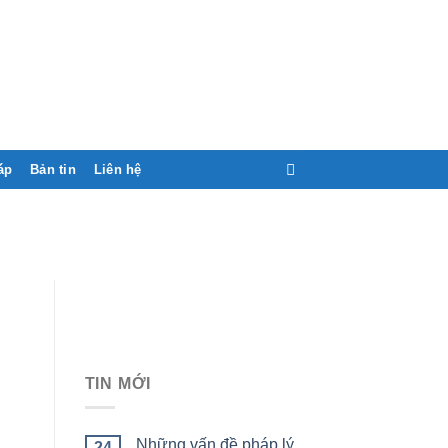
áp
Bản tin
Liên hệ
TIN MỚI
Những vấn đề pháp lý
24