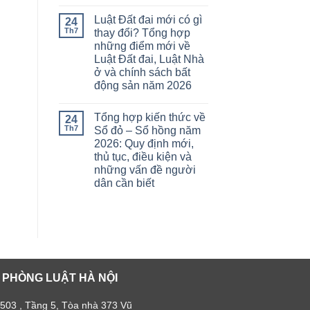
Luật Đất đai mới có gì
24
Th7
thay đổi? Tổng hợp
những điểm mới về
Luật Đất đai, Luật Nhà
ở và chính sách bất
động sản năm 2026
Tổng hợp kiến thức về
24
Th7
Sổ đỏ – Sổ hồng năm
2026: Quy định mới,
thủ tục, điều kiện và
những vấn đề người
dân cần biết
 PHÒNG LUẬT HÀ NỘI
 503 , Tầng 5, Tòa nhà 373 Vũ