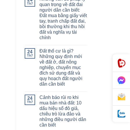
Th7
quan trọng về đất đai
người dân cần biết:
Đất mua bằng giấy viết
tay, tranh chấp đất đai,
bồi thường khi thu hồi
đất và nghĩa vụ tài
chính
Đất thổ cư là gì?
24
Th7
Những quy định mới
về đất ở, đất nông
nghiệp, chuyển mục
đích sử dụng đất và
quy hoạch đất người
dân cần biết
Cảnh báo rủi ro khi
24
Th7
mua bán nhà đất: 10
dấu hiệu sổ đỏ giả,
chiêu trò lừa đảo và
những điều người dân
cần biết