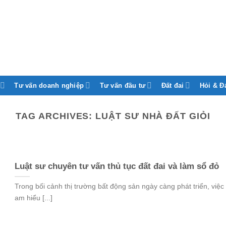
Tư vấn doanh nghiệp
Tư vấn đầu tư
Đất đai
Hỏi & Đ
TAG ARCHIVES:
LUẬT SƯ NHÀ ĐẤT GIỎI
Luật sư chuyên tư vấn thủ tục đất đai và làm sổ đỏ
Trong bối cảnh thị trường bất động sản ngày càng phát triển, việc
am hiểu [...]