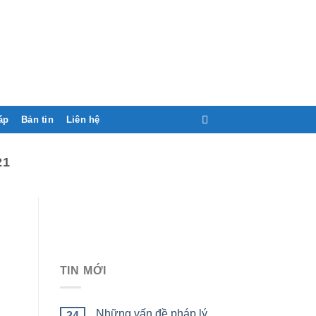
áp
Bản tin
Liên hệ
21
,
TIN MỚI
Những vấn đề pháp lý
24