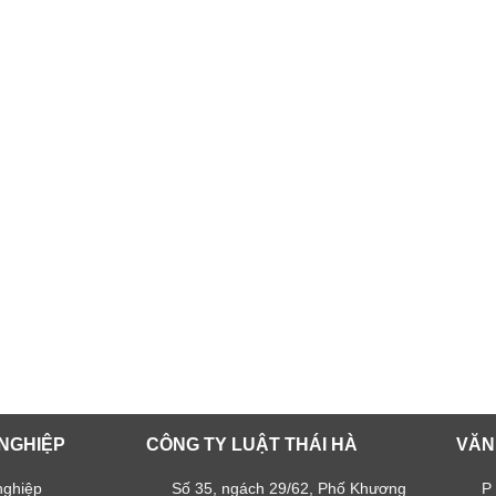
NGHIỆP
CÔNG TY LUẬT THÁI HÀ
VĂN
nghiệp
Số 35, ngách 29/62, Phố Khương
P