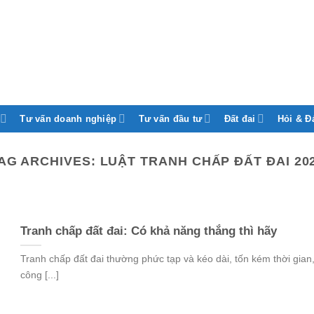
Tư vấn doanh nghiệp
Tư vấn đầu tư
Đất đai
Hỏi & Đ
AG ARCHIVES:
LUẬT TRANH CHẤP ĐẤT ĐAI 20
Tranh chấp đất đai: Có khả năng thắng thì hãy
Tranh chấp đất đai thường phức tạp và kéo dài, tốn kém thời gian
công [...]