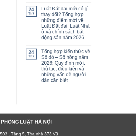
Luật Đất đai mới có gì
24
Th7
thay đổi? Tổng hợp
những điểm mới về
Luật Đất đai, Luật Nhà
ở và chính sách bất
động sản năm 2026
Tổng hợp kiến thức về
24
Th7
Sổ đỏ – Sổ hồng năm
2026: Quy định mới,
thủ tục, điều kiện và
những vấn đề người
dân cần biết
 PHÒNG LUẬT HÀ NỘI
 503 , Tầng 5, Tòa nhà 373 Vũ