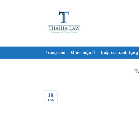
Trang chủ
Giới thiệu
Luật sư tranh tụng
T
18
Th4