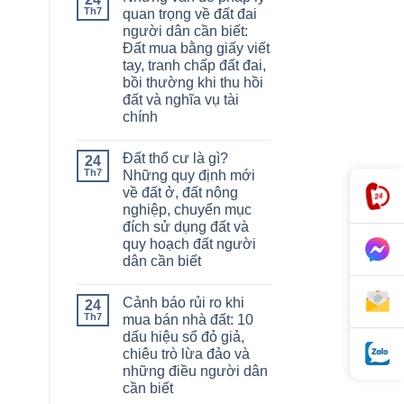
Th7
quan trọng về đất đai
người dân cần biết:
Đất mua bằng giấy viết
tay, tranh chấp đất đai,
bồi thường khi thu hồi
đất và nghĩa vụ tài
chính
Đất thổ cư là gì?
24
Th7
Những quy định mới
về đất ở, đất nông
nghiệp, chuyển mục
đích sử dụng đất và
quy hoạch đất người
dân cần biết
Cảnh báo rủi ro khi
24
Th7
mua bán nhà đất: 10
dấu hiệu sổ đỏ giả,
chiêu trò lừa đảo và
những điều người dân
cần biết