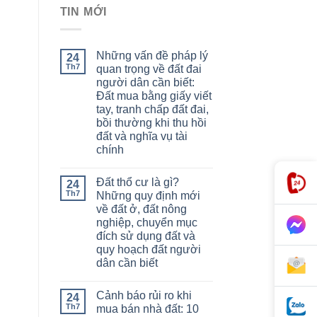
TIN MỚI
Những vấn đề pháp lý
24
Th7
quan trọng về đất đai
người dân cần biết:
Đất mua bằng giấy viết
tay, tranh chấp đất đai,
bồi thường khi thu hồi
đất và nghĩa vụ tài
chính
Đất thổ cư là gì?
24
Th7
Những quy định mới
về đất ở, đất nông
nghiệp, chuyển mục
đích sử dụng đất và
quy hoạch đất người
dân cần biết
Cảnh báo rủi ro khi
24
Th7
mua bán nhà đất: 10