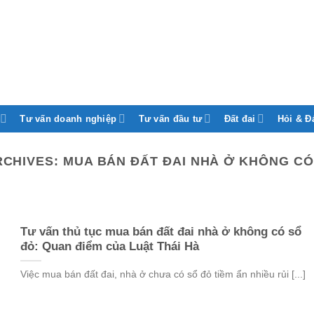
Tư vấn doanh nghiệp
Tư vấn đầu tư
Đất đai
Hỏi & Đ
RCHIVES:
MUA BÁN ĐẤT ĐAI NHÀ Ở KHÔNG CÓ
Tư vấn thủ tục mua bán đất đai nhà ở không có sổ
đỏ: Quan điểm của Luật Thái Hà
Việc mua bán đất đai, nhà ở chưa có sổ đỏ tiềm ẩn nhiều rủi [...]