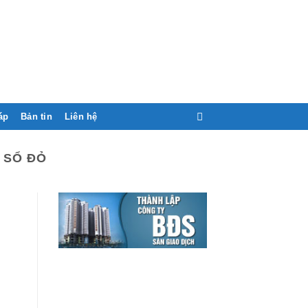
áp
Bản tin
Liên hệ
 SỔ ĐỎ