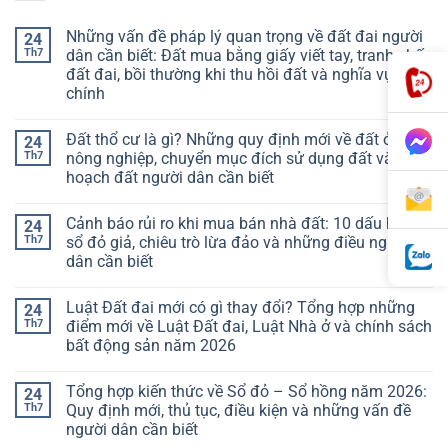
Những vấn đề pháp lý quan trọng về đất đai người
24
Th7
dân cần biết: Đất mua bằng giấy viết tay, tranh chấp
đất đai, bồi thường khi thu hồi đất và nghĩa vụ tài
chính
Đất thổ cư là gì? Những quy định mới về đất ở, đất
24
Th7
nông nghiệp, chuyển mục đích sử dụng đất và quy
hoạch đất người dân cần biết
Cảnh báo rủi ro khi mua bán nhà đất: 10 dấu hiệu
24
Th7
sổ đỏ giả, chiêu trò lừa đảo và những điều người
dân cần biết
Luật Đất đai mới có gì thay đổi? Tổng hợp những
24
Th7
điểm mới về Luật Đất đai, Luật Nhà ở và chính sách
bất động sản năm 2026
Tổng hợp kiến thức về Sổ đỏ – Sổ hồng năm 2026:
24
Th7
Quy định mới, thủ tục, điều kiện và những vấn đề
người dân cần biết