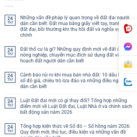
Những vấn đề pháp lý quan trọng về đất đai người
24
Th7
dân cần biết: Đất mua bằng giấy viết tay, tranh chấp
đất đai, bồi thường khi thu hồi đất và nghĩa vụ tài
chính
Đất thổ cư là gì? Những quy định mới về đất ở, đất
24
Th7
nông nghiệp, chuyển mục đích sử dụng đất và quy
hoạch đất người dân cần biết
Cảnh báo rủi ro khi mua bán nhà đất: 10 dấu hiệu
24
Th7
sổ đỏ giả, chiêu trò lừa đảo và những điều người
dân cần biết
Luật Đất đai mới có gì thay đổi? Tổng hợp những
24
Th7
điểm mới về Luật Đất đai, Luật Nhà ở và chính sách
bất động sản năm 2026
Tổng hợp kiến thức về Sổ đỏ – Sổ hồng năm 2026:
24
Th7
Quy định mới, thủ tục, điều kiện và những vấn đề