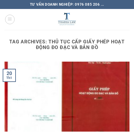
TƯ VẤN DOANH NGHIỆP: 0976 085 206 ...
TAG ARCHIVES:
THỦ TỤC CẤP GIẤY PHÉP HOẠT
ĐỘNG ĐO ĐẠC VÀ BẢN ĐỒ
20
Th1