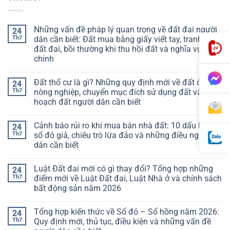
Những vấn đề pháp lý quan trọng về đất đai người
24
Th7
dân cần biết: Đất mua bằng giấy viết tay, tranh chấp
đất đai, bồi thường khi thu hồi đất và nghĩa vụ tài
chính
Đất thổ cư là gì? Những quy định mới về đất ở, đất
24
Th7
nông nghiệp, chuyển mục đích sử dụng đất và quy
hoạch đất người dân cần biết
Cảnh báo rủi ro khi mua bán nhà đất: 10 dấu hiệu
24
Th7
sổ đỏ giả, chiêu trò lừa đảo và những điều người
dân cần biết
Luật Đất đai mới có gì thay đổi? Tổng hợp những
24
Th7
điểm mới về Luật Đất đai, Luật Nhà ở và chính sách
bất động sản năm 2026
Tổng hợp kiến thức về Sổ đỏ – Sổ hồng năm 2026:
24
Th7
Quy định mới, thủ tục, điều kiện và những vấn đề