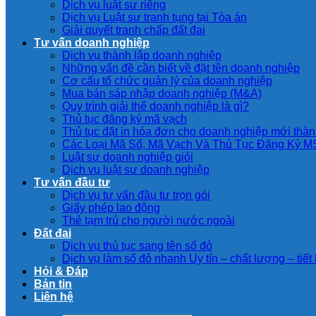
Dịch vụ luật sư riêng
Dịch vụ Luật sư tranh tụng tại Tòa án
Giải quyết tranh chấp đất đai
Tư vấn doanh nghiệp
Dịch vụ thành lập doanh nghiệp
Những vấn đề cần biết về đặt tên doanh nghiệp
Cơ cấu tổ chức quản lý của doanh nghiệp
Mua bán sáp nhập doanh nghiệp (M&A)
Quy trình giải thể doanh nghiệp là gì?
Thủ tục đăng ký mã vạch
Thủ tục đặt in hóa đơn cho doanh nghiệp mới thàn
Các Loại Mã Số, Mã Vạch Và Thủ Tục Đăng Ký 
Luật sư doanh nghiệp giỏi
Dịch vụ luật sư doanh nghiệp
Tư vấn đầu tư
Dịch vụ tư vấn đầu tư trọn gói
Giấy phép lao động
Thẻ tạm trú cho người nước ngoài
Đất đai
Dịch vụ thủ tục sang tên sổ đỏ
Dịch vụ làm sổ đỏ nhanh Uy tín – chất lượng – tiết
Hỏi & Đáp
Bản tin
Liên hệ