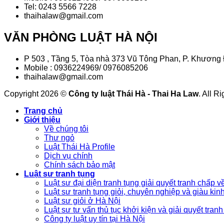
Tel: 0243 5566 7228
thaihalaw@gmail.com
VĂN PHÒNG LUẬT HÀ NỘI
P 503 , Tầng 5, Tòa nhà 373 Vũ Tông Phan, P. Khương 
Mobile : 0936224969/ 0976085206
thaihalaw@gmail.com
Copyright 2026 ©
Công ty luật Thái Hà - Thai Ha Law
. All R
Trang chủ
Giới thiệu
Về chúng tôi
Thư ngỏ
Luật Thái Hà Profile
Dịch vụ chính
Chính sách bảo mật
Luật sư tranh tụng
Luật sư đại diện tranh tụng giải quyết tranh chấp về
Luật sư tranh tụng giỏi, chuyên nghiệp và giàu ki
Luật sư giỏi ở Hà Nội
Luật sư tư vấn thủ tục khởi kiện và giải quyết tranh
Công ty luật uy tín tại Hà Nội