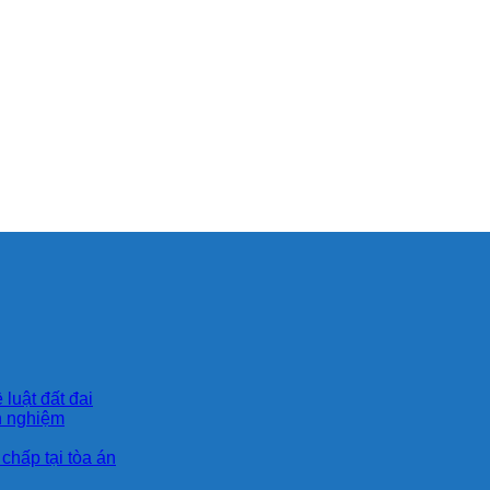
 luật đất đai
nh nghiệm
 chấp tại tòa án