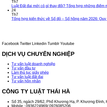
Th7
Luật Đất đai mới có gì thay đổi? Tổng hợp những điểm 
24
Th7
Tổng hợp kiến thức về Sổ đỏ – Sổ hồng năm 2026: Quy đ
Facebook
Twitter
Linkedin
Tumblr
Youtube
DỊCH VỤ CHUYÊN NGHIỆP
Tư vấn luật doanh nghiệp
Tư vấn đầu tư
Làm thủ tục giấy phép
Tư vấn luật đất đai
Tư vấn hôn nhân
CÔNG TY LUẬT THÁI HÀ
Số 35, ngách 29/62, Phố Khương Hạ, P. Khương Đình, 
Mobile : 0936224969/ 0976085206