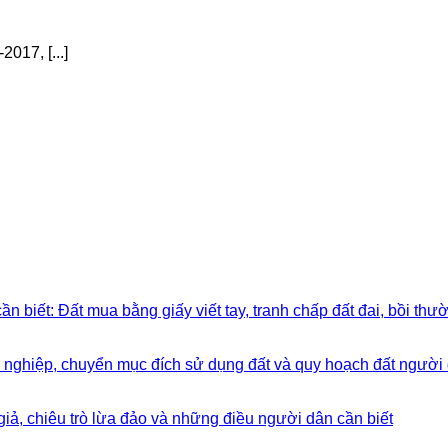
017, [...]
 biết: Đất mua bằng giấy viết tay, tranh chấp đất đai, bồi thườn
g nghiệp, chuyển mục đích sử dụng đất và quy hoạch đất người 
giả, chiêu trò lừa đảo và những điều người dân cần biết