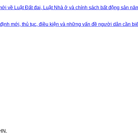
mới về Luật Đất đai, Luật Nhà ở và chính sách bất động sản n
ịnh mới, thủ tục, điều kiện và những vấn đề người dân cần biế
HN.