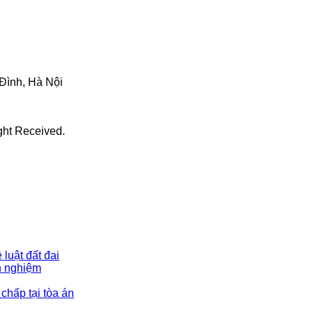
Đình, Hà Nội
ight Received.
 luật đất đai
nh nghiệm
 chấp tại tòa án