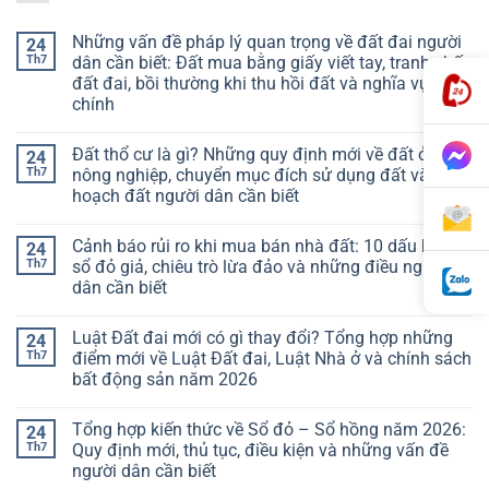
Những vấn đề pháp lý quan trọng về đất đai người
24
Th7
dân cần biết: Đất mua bằng giấy viết tay, tranh chấp
đất đai, bồi thường khi thu hồi đất và nghĩa vụ tài
chính
Đất thổ cư là gì? Những quy định mới về đất ở, đất
24
Th7
nông nghiệp, chuyển mục đích sử dụng đất và quy
hoạch đất người dân cần biết
Cảnh báo rủi ro khi mua bán nhà đất: 10 dấu hiệu
24
Th7
sổ đỏ giả, chiêu trò lừa đảo và những điều người
dân cần biết
Luật Đất đai mới có gì thay đổi? Tổng hợp những
24
Th7
điểm mới về Luật Đất đai, Luật Nhà ở và chính sách
bất động sản năm 2026
Tổng hợp kiến thức về Sổ đỏ – Sổ hồng năm 2026:
24
Th7
Quy định mới, thủ tục, điều kiện và những vấn đề
người dân cần biết