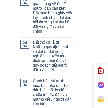
Th7
quan trọng về đất đai
người dân cần biết:
Đất mua bằng giấy viết
tay, tranh chấp đất đai,
bồi thường khi thu hồi
đất và nghĩa vụ tài
chính
Đất thổ cư là gì?
24
Th7
Những quy định mới
về đất ở, đất nông
nghiệp, chuyển mục
đích sử dụng đất và
quy hoạch đất người
dân cần biết
Cảnh báo rủi ro khi
24
Th7
mua bán nhà đất: 10
dấu hiệu sổ đỏ giả,
chiêu trò lừa đảo và
những điều người dân
cần biết