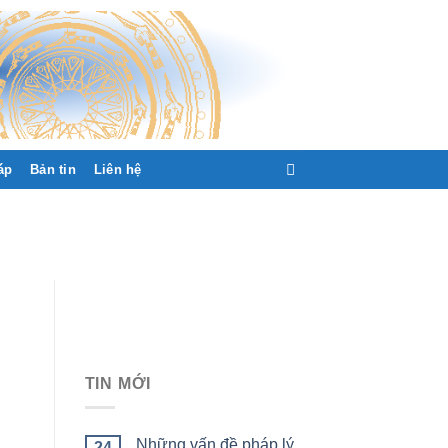
áp
Bản tin
Liên hệ
TIN MỚI
Những vấn đề pháp lý
24