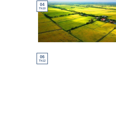
04
Th10
06
Th12