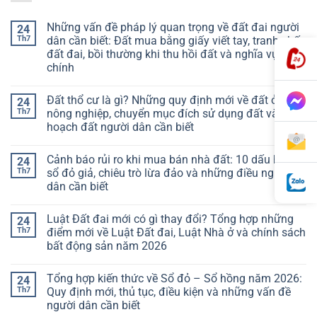
Những vấn đề pháp lý quan trọng về đất đai người
24
Th7
dân cần biết: Đất mua bằng giấy viết tay, tranh chấp
đất đai, bồi thường khi thu hồi đất và nghĩa vụ tài
chính
Đất thổ cư là gì? Những quy định mới về đất ở, đất
24
Th7
nông nghiệp, chuyển mục đích sử dụng đất và quy
hoạch đất người dân cần biết
Cảnh báo rủi ro khi mua bán nhà đất: 10 dấu hiệu
24
Th7
sổ đỏ giả, chiêu trò lừa đảo và những điều người
dân cần biết
Luật Đất đai mới có gì thay đổi? Tổng hợp những
24
Th7
điểm mới về Luật Đất đai, Luật Nhà ở và chính sách
bất động sản năm 2026
Tổng hợp kiến thức về Sổ đỏ – Sổ hồng năm 2026:
24
Th7
Quy định mới, thủ tục, điều kiện và những vấn đề
người dân cần biết