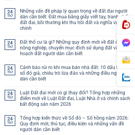
Những vấn đề pháp lý quan trọng về đất đai người
24
Th7
dân cần biết: Đất mua bằng giấy viết tay, tranh chấp
đất đai, bồi thường khi thu hồi đất và nghĩa vụ tài
chính
Đất thổ cư là gì? Những quy định mới về đất ở, đất
24
Th7
nông nghiệp, chuyển mục đích sử dụng đất và quy
hoạch đất người dân cần biết
Cảnh báo rủi ro khi mua bán nhà đất: 10 dấu hiệu
24
Th7
sổ đỏ giả, chiêu trò lừa đảo và những điều người
dân cần biết
Luật Đất đai mới có gì thay đổi? Tổng hợp những
24
Th7
điểm mới về Luật Đất đai, Luật Nhà ở và chính sách
bất động sản năm 2026
Tổng hợp kiến thức về Sổ đỏ – Sổ hồng năm 2026:
24
Th7
Quy định mới, thủ tục, điều kiện và những vấn đề
người dân cần biết