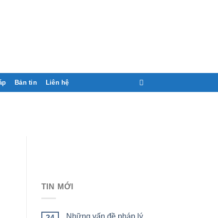
áp
Bản tin
Liên hệ
TIN MỚI
Những vấn đề pháp lý
24