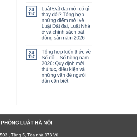
Luật Đất đai mới có gì
24
Th7
thay đổi? Tổng hợp
những điểm mới về
Luật Đất đai, Luật Nhà
ở và chính sách bất
động sản năm 2026
Tổng hợp kiến thức về
24
Th7
Sổ đỏ – Sổ hồng năm
2026: Quy định mới,
thủ tục, điều kiện và
những vấn đề người
dân cần biết
 PHÒNG LUẬT HÀ NỘI
 503 , Tầng 5, Tòa nhà 373 Vũ