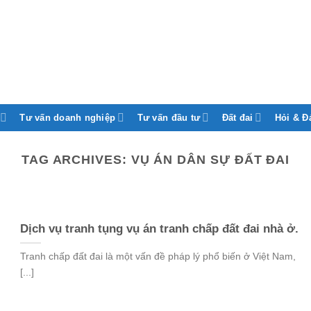
Tư vấn doanh nghiệp
Tư vấn đầu tư
Đất đai
Hỏi & Đ
TAG ARCHIVES:
VỤ ÁN DÂN SỰ ĐẤT ĐAI
Dịch vụ tranh tụng vụ án tranh chấp đất đai nhà ở.
Tranh chấp đất đai là một vấn đề pháp lý phổ biến ở Việt Nam,
[...]