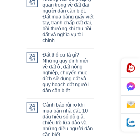
Th7
quan trọng về đất đai
người dân cần biết:
Đất mua bằng giấy viết
tay, tranh chấp đất đai,
bồi thường khi thu hồi
đất và nghĩa vụ tài
chính
Đất thổ cư là gì?
24
Th7
Những quy định mới
về đất ở, đất nông
nghiệp, chuyển mục
đích sử dụng đất và
quy hoạch đất người
dân cần biết
Cảnh báo rủi ro khi
24
Th7
mua bán nhà đất: 10
dấu hiệu sổ đỏ giả,
chiêu trò lừa đảo và
những điều người dân
cần biết