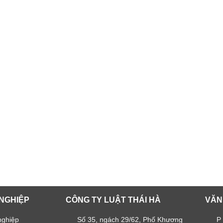
NGHIỆP
CÔNG TY LUẬT THÁI HÀ
VĂN
nghiệp
Số 35, ngách 29/62, Phố Khương
P