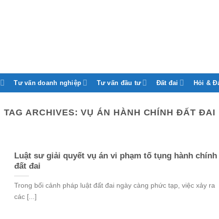
Tư vấn doanh nghiệp
Tư vấn đầu tư
Đất đai
Hỏi & Đ
TAG ARCHIVES:
VỤ ÁN HÀNH CHÍNH ĐẤT ĐAI
Luật sư giải quyết vụ án vi phạm tố tụng hành chính
đất đai
Trong bối cảnh pháp luật đất đai ngày càng phức tạp, việc xảy ra
các [...]