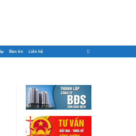
áp
Bản tin
Liên hệ