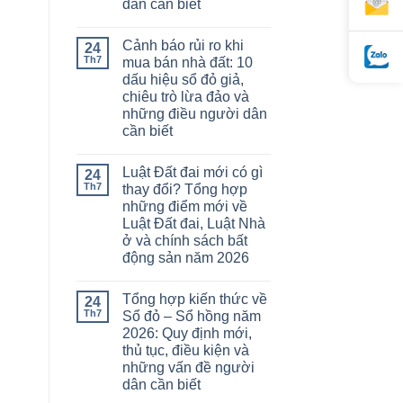
dân cần biết
Cảnh báo rủi ro khi
24
Th7
mua bán nhà đất: 10
dấu hiệu sổ đỏ giả,
chiêu trò lừa đảo và
những điều người dân
cần biết
Luật Đất đai mới có gì
24
Th7
thay đổi? Tổng hợp
những điểm mới về
Luật Đất đai, Luật Nhà
ở và chính sách bất
động sản năm 2026
Tổng hợp kiến thức về
24
Th7
Sổ đỏ – Sổ hồng năm
2026: Quy định mới,
thủ tục, điều kiện và
những vấn đề người
dân cần biết