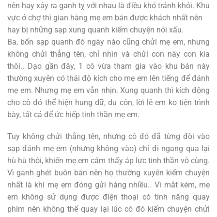
nên hay xảy ra ganh tỵ với nhau là điều khó tránh khỏi. Khu
vực ở chợ thì gian hàng mẹ em bán được khách nhất nên
hay bị những sạp xung quanh kiếm chuyện nói xấu.
Ba, bốn sạp quanh đó ngày nào cũng chửi mẹ em, nhưng
không chửi thẳng tên, chỉ nhìn và chửi con này con kia
thôi.. Dạo gần đây, 1 cô vừa tham gia vào khu bán này
thường xuyên có thái độ kích cho mẹ em lên tiếng để đánh
mẹ em. Nhưng mẹ em vẫn nhịn. Xung quanh thì kích động
cho cô đó thể hiện hung dữ, du côn, lời lẽ em ko tiện trình
bày, tất cả để ức hiếp tinh thần mẹ em.
Tuy không chửi thẳng tên, nhưng cô đó đã từng đòi vào
sạp đánh mẹ em (nhưng không vào) chỉ đi ngang qua lại
hù hù thôi, khiến mẹ em cảm thấy áp lực tinh thần vô cùng.
Vì ganh ghét buôn bán nên họ thường xuyên kiếm chuyện
nhất là khi mẹ em đóng gửi hàng nhiều.. Vì mắt kém, mẹ
em không sử dụng được điện thoại có tính năng quay
phim nên không thể quay lại lúc cô đó kiếm chuyện chửi