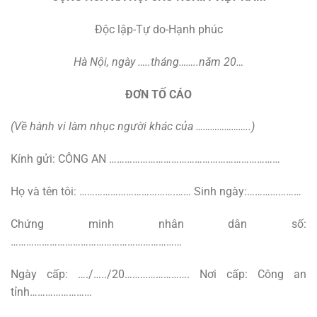
Độc lập-Tự do-Hạnh phúc
Hà Nội, ngày …..tháng……..năm 20…
ĐƠN TỐ CÁO
(Về hành vi làm nhục người khác của …………………..)
Kính gửi: CÔNG AN …………………………………………………………
Họ và tên tôi: ……………………………….…… Sinh ngày:…………………
Chứng minh nhân dân số:
…………………………………………………………
Ngày cấp: …./…../20……………………. Nơi cấp: Công an
tỉnh……………………