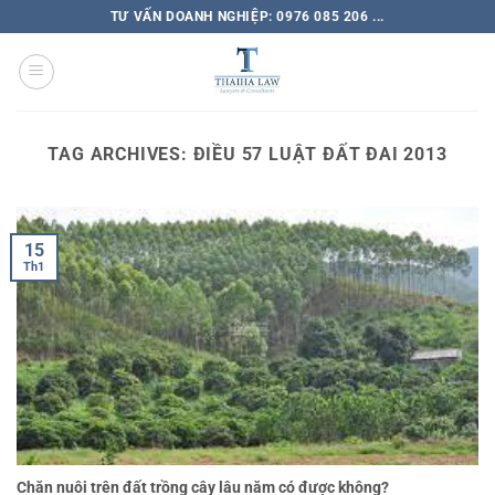
TƯ VẤN DOANH NGHIỆP: 0976 085 206 ...
TAG ARCHIVES:
ĐIỀU 57 LUẬT ĐẤT ĐAI 2013
15
Th1
Chăn nuôi trên đất trồng cây lâu năm có được không?