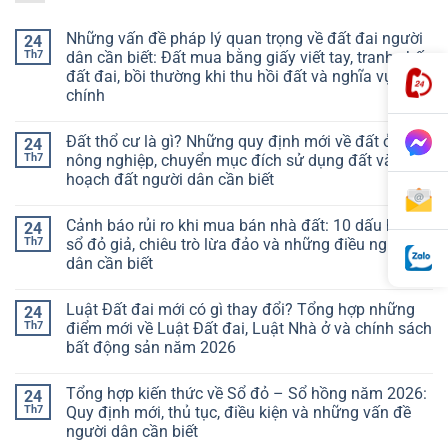
Những vấn đề pháp lý quan trọng về đất đai người
24
Th7
dân cần biết: Đất mua bằng giấy viết tay, tranh chấp
đất đai, bồi thường khi thu hồi đất và nghĩa vụ tài
chính
Đất thổ cư là gì? Những quy định mới về đất ở, đất
24
Th7
nông nghiệp, chuyển mục đích sử dụng đất và quy
hoạch đất người dân cần biết
Cảnh báo rủi ro khi mua bán nhà đất: 10 dấu hiệu
24
Th7
sổ đỏ giả, chiêu trò lừa đảo và những điều người
dân cần biết
Luật Đất đai mới có gì thay đổi? Tổng hợp những
24
Th7
điểm mới về Luật Đất đai, Luật Nhà ở và chính sách
bất động sản năm 2026
Tổng hợp kiến thức về Sổ đỏ – Sổ hồng năm 2026:
24
Th7
Quy định mới, thủ tục, điều kiện và những vấn đề
người dân cần biết