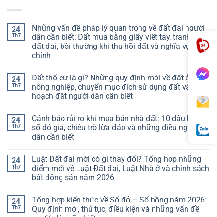
Những vấn đề pháp lý quan trọng về đất đai người
24
Th7
dân cần biết: Đất mua bằng giấy viết tay, tranh chấp
đất đai, bồi thường khi thu hồi đất và nghĩa vụ tài
chính
Đất thổ cư là gì? Những quy định mới về đất ở, đất
24
Th7
nông nghiệp, chuyển mục đích sử dụng đất và quy
hoạch đất người dân cần biết
Cảnh báo rủi ro khi mua bán nhà đất: 10 dấu hiệu
24
Th7
sổ đỏ giả, chiêu trò lừa đảo và những điều người
dân cần biết
Luật Đất đai mới có gì thay đổi? Tổng hợp những
24
Th7
điểm mới về Luật Đất đai, Luật Nhà ở và chính sách
bất động sản năm 2026
Tổng hợp kiến thức về Sổ đỏ – Sổ hồng năm 2026:
24
Th7
Quy định mới, thủ tục, điều kiện và những vấn đề