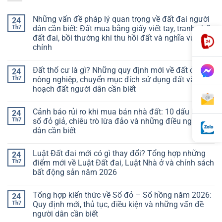
Những vấn đề pháp lý quan trọng về đất đai người
24
Th7
dân cần biết: Đất mua bằng giấy viết tay, tranh chấp
đất đai, bồi thường khi thu hồi đất và nghĩa vụ tài
chính
Đất thổ cư là gì? Những quy định mới về đất ở, đất
24
Th7
nông nghiệp, chuyển mục đích sử dụng đất và quy
hoạch đất người dân cần biết
Cảnh báo rủi ro khi mua bán nhà đất: 10 dấu hiệu
24
Th7
sổ đỏ giả, chiêu trò lừa đảo và những điều người
dân cần biết
Luật Đất đai mới có gì thay đổi? Tổng hợp những
24
Th7
điểm mới về Luật Đất đai, Luật Nhà ở và chính sách
bất động sản năm 2026
Tổng hợp kiến thức về Sổ đỏ – Sổ hồng năm 2026:
24
Th7
Quy định mới, thủ tục, điều kiện và những vấn đề
người dân cần biết