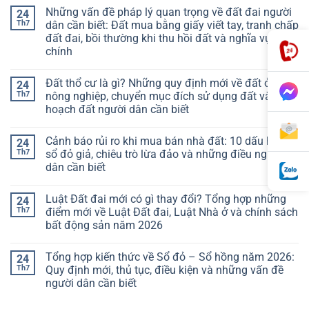
Những vấn đề pháp lý quan trọng về đất đai người
24
Th7
dân cần biết: Đất mua bằng giấy viết tay, tranh chấp
đất đai, bồi thường khi thu hồi đất và nghĩa vụ tài
chính
Đất thổ cư là gì? Những quy định mới về đất ở, đất
24
Th7
nông nghiệp, chuyển mục đích sử dụng đất và quy
hoạch đất người dân cần biết
Cảnh báo rủi ro khi mua bán nhà đất: 10 dấu hiệu
24
Th7
sổ đỏ giả, chiêu trò lừa đảo và những điều người
dân cần biết
Luật Đất đai mới có gì thay đổi? Tổng hợp những
24
Th7
điểm mới về Luật Đất đai, Luật Nhà ở và chính sách
bất động sản năm 2026
Tổng hợp kiến thức về Sổ đỏ – Sổ hồng năm 2026:
24
Th7
Quy định mới, thủ tục, điều kiện và những vấn đề
người dân cần biết