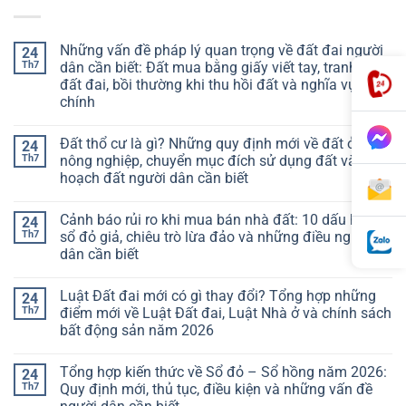
Những vấn đề pháp lý quan trọng về đất đai người
24
Th7
dân cần biết: Đất mua bằng giấy viết tay, tranh chấp
đất đai, bồi thường khi thu hồi đất và nghĩa vụ tài
chính
Đất thổ cư là gì? Những quy định mới về đất ở, đất
24
Th7
nông nghiệp, chuyển mục đích sử dụng đất và quy
hoạch đất người dân cần biết
Cảnh báo rủi ro khi mua bán nhà đất: 10 dấu hiệu
24
Th7
sổ đỏ giả, chiêu trò lừa đảo và những điều người
dân cần biết
Luật Đất đai mới có gì thay đổi? Tổng hợp những
24
Th7
điểm mới về Luật Đất đai, Luật Nhà ở và chính sách
bất động sản năm 2026
Tổng hợp kiến thức về Sổ đỏ – Sổ hồng năm 2026:
24
Th7
Quy định mới, thủ tục, điều kiện và những vấn đề