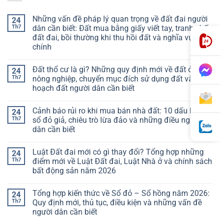
Những vấn đề pháp lý quan trọng về đất đai người
24
Th7
dân cần biết: Đất mua bằng giấy viết tay, tranh chấp
đất đai, bồi thường khi thu hồi đất và nghĩa vụ tài
chính
Đất thổ cư là gì? Những quy định mới về đất ở, đất
24
Th7
nông nghiệp, chuyển mục đích sử dụng đất và quy
hoạch đất người dân cần biết
Cảnh báo rủi ro khi mua bán nhà đất: 10 dấu hiệu
24
Th7
sổ đỏ giả, chiêu trò lừa đảo và những điều người
dân cần biết
Luật Đất đai mới có gì thay đổi? Tổng hợp những
24
Th7
điểm mới về Luật Đất đai, Luật Nhà ở và chính sách
bất động sản năm 2026
Tổng hợp kiến thức về Sổ đỏ – Sổ hồng năm 2026:
24
Th7
Quy định mới, thủ tục, điều kiện và những vấn đề
người dân cần biết