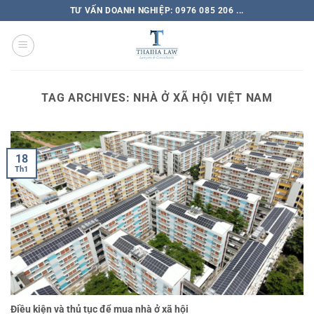
TƯ VẤN DOANH NGHIỆP: 0976 085 206 ...
TAG ARCHIVES:
NHÀ Ở XÃ HỘI VIỆT NAM
18
Th1
Điều kiện và thủ tục để mua nhà ở xã hội