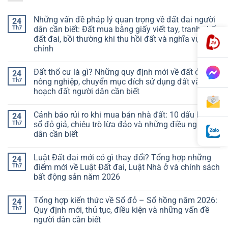
Những vấn đề pháp lý quan trọng về đất đai người
24
Th7
dân cần biết: Đất mua bằng giấy viết tay, tranh chấp
đất đai, bồi thường khi thu hồi đất và nghĩa vụ tài
chính
Đất thổ cư là gì? Những quy định mới về đất ở, đất
24
Th7
nông nghiệp, chuyển mục đích sử dụng đất và quy
hoạch đất người dân cần biết
Cảnh báo rủi ro khi mua bán nhà đất: 10 dấu hiệu
24
Th7
sổ đỏ giả, chiêu trò lừa đảo và những điều người
dân cần biết
Luật Đất đai mới có gì thay đổi? Tổng hợp những
24
Th7
điểm mới về Luật Đất đai, Luật Nhà ở và chính sách
bất động sản năm 2026
Tổng hợp kiến thức về Sổ đỏ – Sổ hồng năm 2026:
24
Th7
Quy định mới, thủ tục, điều kiện và những vấn đề
người dân cần biết