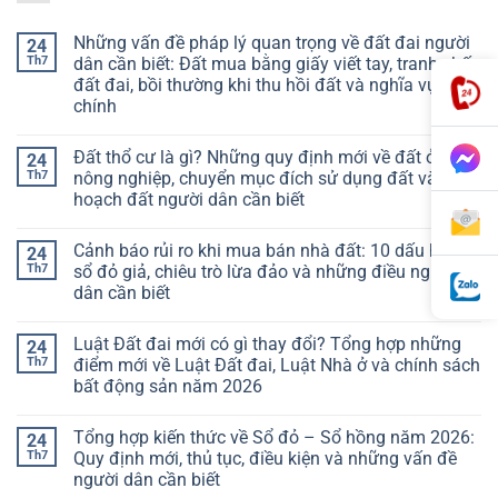
Những vấn đề pháp lý quan trọng về đất đai người
24
Th7
dân cần biết: Đất mua bằng giấy viết tay, tranh chấp
đất đai, bồi thường khi thu hồi đất và nghĩa vụ tài
chính
Đất thổ cư là gì? Những quy định mới về đất ở, đất
24
Th7
nông nghiệp, chuyển mục đích sử dụng đất và quy
hoạch đất người dân cần biết
Cảnh báo rủi ro khi mua bán nhà đất: 10 dấu hiệu
24
Th7
sổ đỏ giả, chiêu trò lừa đảo và những điều người
dân cần biết
Luật Đất đai mới có gì thay đổi? Tổng hợp những
24
Th7
điểm mới về Luật Đất đai, Luật Nhà ở và chính sách
bất động sản năm 2026
Tổng hợp kiến thức về Sổ đỏ – Sổ hồng năm 2026:
24
Th7
Quy định mới, thủ tục, điều kiện và những vấn đề
người dân cần biết