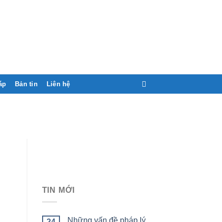
áp
Bản tin
Liên hệ
TIN MỚI
Những vấn đề pháp lý
24