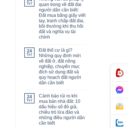
Th7
quan trọng về đất đai
người dân cần biết:
Đất mua bằng giấy viết
tay, tranh chấp đất đai,
bồi thường khi thu hồi
đất và nghĩa vụ tài
chính
Đất thổ cư là gì?
24
Th7
Những quy định mới
về đất ở, đất nông
nghiệp, chuyển mục
đích sử dụng đất và
quy hoạch đất người
dân cần biết
Cảnh báo rủi ro khi
24
Th7
mua bán nhà đất: 10
dấu hiệu sổ đỏ giả,
chiêu trò lừa đảo và
những điều người dân
cần biết