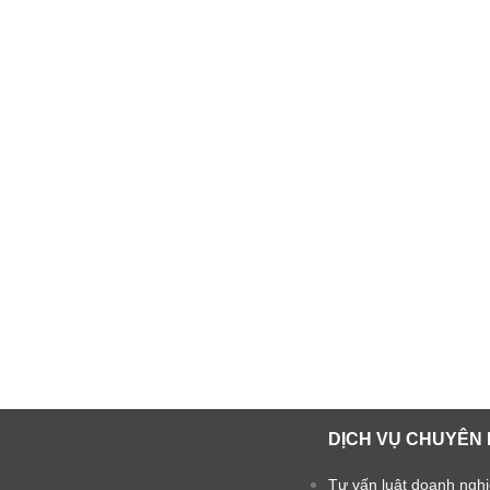
DỊCH VỤ CHUYÊN 
Tư vấn luật doanh ngh