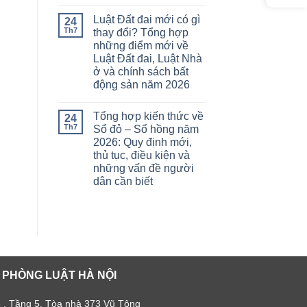
Luật Đất đai mới có gì
24
Th7
thay đổi? Tổng hợp
những điểm mới về
Luật Đất đai, Luật Nhà
ở và chính sách bất
động sản năm 2026
Tổng hợp kiến thức về
24
Th7
Sổ đỏ – Sổ hồng năm
2026: Quy định mới,
thủ tục, điều kiện và
những vấn đề người
dân cần biết
 PHÒNG LUẬT HÀ NỘI
 , Tầng 5, Tòa nhà 373 Vũ Tông