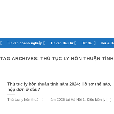
Tư vấn doanh nghiệp
Tư vấn đầu tư
Đất đai
Hỏi & Đ
TAG ARCHIVES:
THỦ TỤC LY HÔN THUẬN TÌNH
Thủ tục ly hôn thuận tình năm 2024: Hồ sơ thế nào,
nộp đơn ở đâu?
Thủ tục ly hôn thuận tình năm 2025 tại Hà Nội 1. Điều kiện ly [...]