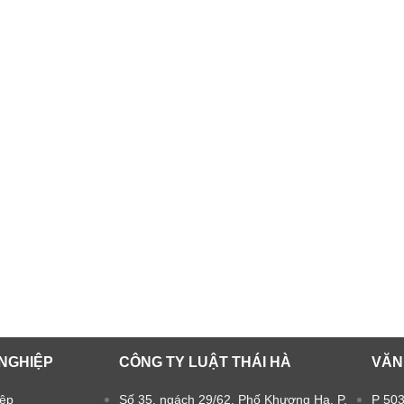
NGHIỆP
CÔNG TY LUẬT THÁI HÀ
VĂN
iệp
Số 35, ngách 29/62, Phố Khương Hạ, P.
P 503