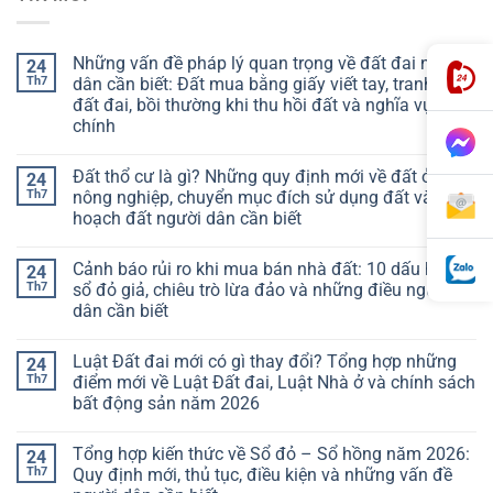
Những vấn đề pháp lý quan trọng về đất đai người
24
Th7
dân cần biết: Đất mua bằng giấy viết tay, tranh chấp
đất đai, bồi thường khi thu hồi đất và nghĩa vụ tài
chính
Đất thổ cư là gì? Những quy định mới về đất ở, đất
24
Th7
nông nghiệp, chuyển mục đích sử dụng đất và quy
hoạch đất người dân cần biết
Cảnh báo rủi ro khi mua bán nhà đất: 10 dấu hiệu
24
Th7
sổ đỏ giả, chiêu trò lừa đảo và những điều người
dân cần biết
Luật Đất đai mới có gì thay đổi? Tổng hợp những
24
Th7
điểm mới về Luật Đất đai, Luật Nhà ở và chính sách
bất động sản năm 2026
Tổng hợp kiến thức về Sổ đỏ – Sổ hồng năm 2026:
24
Th7
Quy định mới, thủ tục, điều kiện và những vấn đề