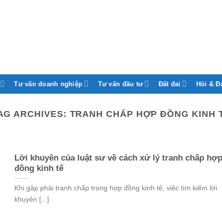
Tư vấn doanh nghiệp
Tư vấn đầu tư
Đất đai
Hỏi & Đ
AG ARCHIVES:
TRANH CHẤP HỢP ĐỒNG KINH 
Lời khuyên của luật sư về cách xử lý tranh chấp hợ
đồng kinh tế
Khi gặp phải tranh chấp trong hợp đồng kinh tế, việc tìm kiếm lời
khuyên [...]