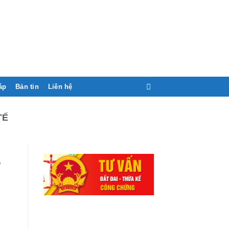
áp
Bản tin
Liên hệ
TẾ
p