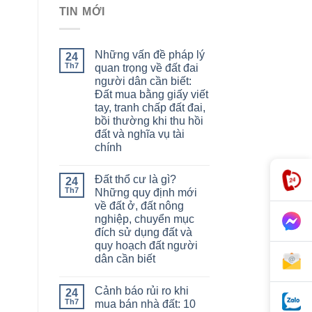
TIN MỚI
,
Những vấn đề pháp lý
24
Th7
quan trọng về đất đai
người dân cần biết:
Đất mua bằng giấy viết
tay, tranh chấp đất đai,
bồi thường khi thu hồi
đất và nghĩa vụ tài
chính
Đất thổ cư là gì?
24
Th7
Những quy định mới
về đất ở, đất nông
nghiệp, chuyển mục
đích sử dụng đất và
quy hoạch đất người
dân cần biết
Cảnh báo rủi ro khi
24
Th7
mua bán nhà đất: 10