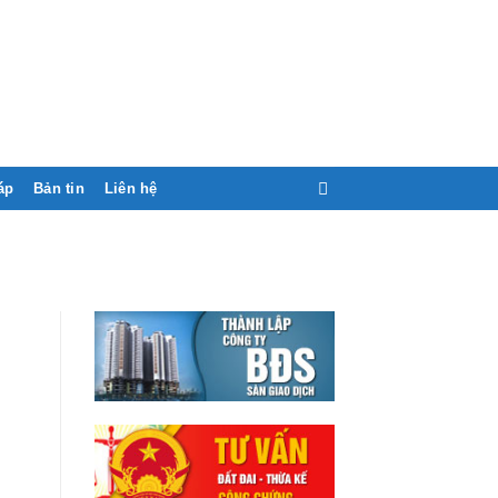
áp
Bản tin
Liên hệ