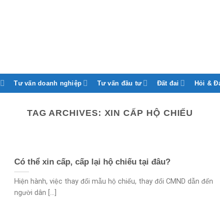
Tư vấn doanh nghiệp
Tư vấn đầu tư
Đất đai
Hỏi & Đ
TAG ARCHIVES:
XIN CẤP HỘ CHIẾU
Có thể xin cấp, cấp lại hộ chiếu tại đâu?
Hiện hành, việc thay đổi mẫu hộ chiếu, thay đổi CMND dẫn đến
người dân [...]