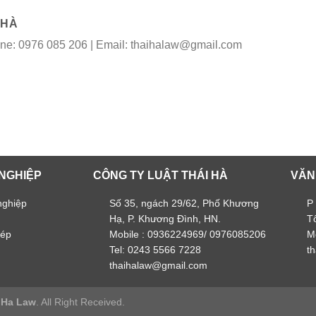
 HÀ
line: 0976 085 206 | Email: thaihalaw@gmail.com
NGHIỆP
CÔNG TY LUẬT THÁI HÀ
VĂN
nghiệp
Số 35, ngách 29/62, Phố Khương
P
Hạ, P. Khương Đình, HN.
T
hép
Mobile : 0936224969/ 0976085206
M
Tel: 0243 5566 7228
t
thaihalaw@gmail.com
i Ha Law
. All Right Received.