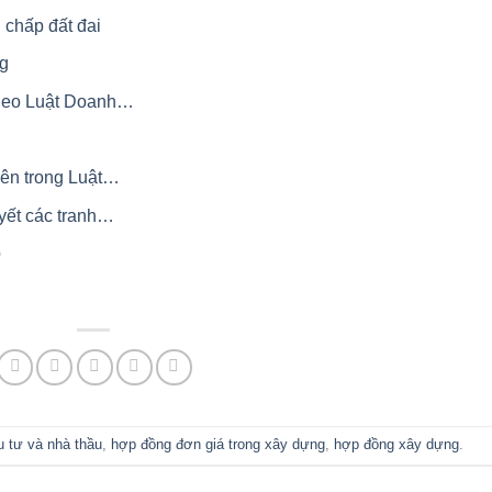
 chấp đất đai
ng
 theo Luật Doanh…
iên trong Luật…
uyết các tranh…
p
u tư và nhà thầu
,
hợp đồng đơn giá trong xây dựng
,
hợp đồng xây dựng
.