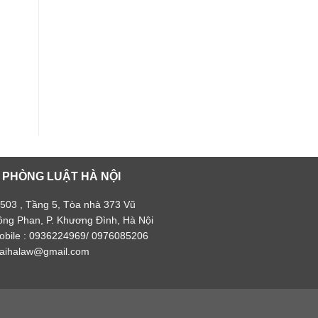
 PHÒNG LUẬT HÀ NỘI
 503 , Tầng 5, Tòa nhà 373 Vũ
ông Phan, P. Khương Đình, Hà Nội
obile : 0936224969/ 0976085206
haihalaw@gmail.com