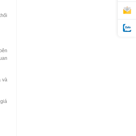
khối
 bên
quan
á và
 giá