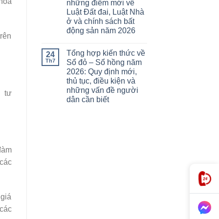
hỏa
những điểm mới về
Luật Đất đai, Luật Nhà
ở và chính sách bất
động sản năm 2026
trên
Tổng hợp kiến thức về
24
Th7
Sổ đỏ – Sổ hồng năm
2026: Quy định mới,
thủ tục, điều kiện và
những vấn đề người
 tư
dân cần biết
 đàm
 các
 giá
 các