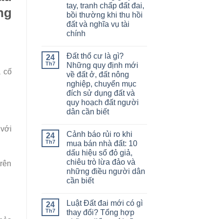
tay, tranh chấp đất đai,
ng
bồi thường khi thu hồi
đất và nghĩa vụ tài
chính
Đất thổ cư là gì?
24
Th7
Những quy định mới
á cố
về đất ở, đất nông
nghiệp, chuyển mục
đích sử dụng đất và
quy hoạch đất người
dân cần biết
 với
Cảnh báo rủi ro khi
24
Th7
mua bán nhà đất: 10
dấu hiệu sổ đỏ giả,
chiêu trò lừa đảo và
trên
những điều người dân
cần biết
Luật Đất đai mới có gì
24
Th7
thay đổi? Tổng hợp