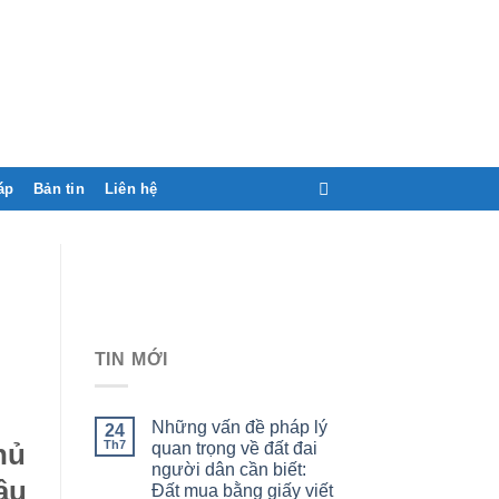
áp
Bản tin
Liên hệ
TIN MỚI
Những vấn đề pháp lý
24
Th7
hủ
quan trọng về đất đai
người dân cần biết:
âu
Đất mua bằng giấy viết