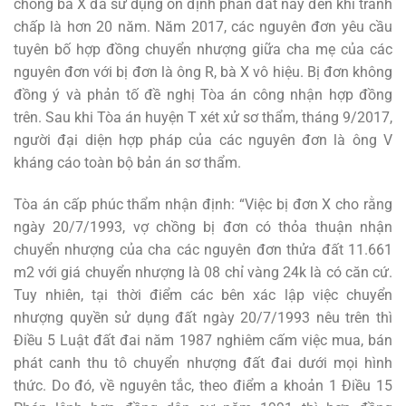
chồng bà X đã sử dụng ổn định phần đất này đến khi tranh
chấp là hơn 20 năm. Năm 2017, các nguyên đơn yêu cầu
tuyên bố hợp đồng chuyển nhượng giữa cha mẹ của các
nguyên đơn với bị đơn là ông R, bà X vô hiệu. Bị đơn không
đồng ý và phản tố đề nghị Tòa án công nhận hợp đồng
trên. Sau khi Tòa án huyện T xét xử sơ thẩm, tháng 9/2017,
người đại diện hợp pháp của các nguyên đơn là ông V
kháng cáo toàn bộ bản án sơ thẩm.
Tòa án cấp phúc thẩm nhận định: “Việc bị đơn X cho rằng
ngày 20/7/1993, vợ chồng bị đơn có thỏa thuận nhận
chuyển nhượng của cha các nguyên đơn thửa đất 11.661
m2 với giá chuyển nhượng là 08 chỉ vàng 24k là có căn cứ.
Tuy nhiên, tại thời điểm các bên xác lập việc chuyển
nhượng quyền sử dụng đất ngày 20/7/1993 nêu trên thì
Điều 5 Luật đất đai năm 1987 nghiêm cấm việc mua, bán
phát canh thu tô chuyển nhượng đất đai dưới mọi hình
thức. Do đó, về nguyên tắc, theo điểm a khoản 1 Điều 15