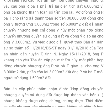
khởi kiện yêu cầu Tòa án hủy hợp đồng chuyển nhượng;
yêu cầu ông P, bà T phải trả lại diện tích đất 6.000m2 vì
ông bà không thanh toán số tiền còn lại. Vợ chồng ông P,
bà T cho rằng đã thanh toán số tiền 30.000.000 đồng cho
ông V tương ứng 3.000m2 trong số 6.000m2 đất đã nhận
chuyển nhượng nên chỉ đồng ý hủy một phần hợp đồng
chuyển nhượng quyền sử dụng đất và đồng ý giao lại cho
ông V 3.000m2. Vụ việc được giải quyết theo Bản án dân
sự sơ thẩm số 11/2018/DS-ST ngày 31/10/2018 của Tòa
án nhân dân huyện T, tỉnh N. Ngày 15/11/2018, ông P
kháng cáo yêu Tòa án cấp phúc thẩm hủy một phần hợp
đồng chuyển nhượng; ông P và bà T giao lại cho ông V
3.000m2 đất, phần còn lại 3.000m2 đất ông P và bà T mỗi
người sử dụng 1.500m2 đất.
Bản án cấp phúc thẩm nhận định: “Hợp đồng chuyển
nhượng quyền sử dụng đất được lập thành văn bản (…)
nhưng không được công chứng, chứng thực. Thời điểm
chuyển nhượng bên chuyển nhượng không có giấy tờ hợp