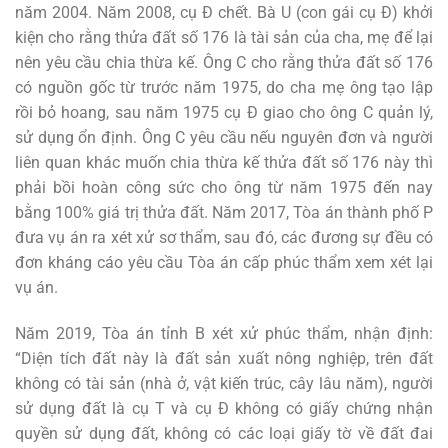
năm 2004. Năm 2008, cụ Đ chết. Bà U (con gái cụ Đ) khởi
kiện cho rằng thửa đất số 176 là tài sản của cha, mẹ để lại
nên yêu cầu chia thừa kế. Ông C cho rằng thửa đất số 176
có nguồn gốc từ trước năm 1975, do cha mẹ ông tạo lập
rồi bỏ hoang, sau năm 1975 cụ Đ giao cho ông C quản lý,
sử dụng ổn định. Ông C yêu cầu nếu nguyên đơn và người
liên quan khác muốn chia thừa kế thửa đất số 176 này thì
phải bồi hoàn công sức cho ông từ năm 1975 đến nay
bằng 100% giá trị thửa đất. Năm 2017, Tòa án thành phố P
đưa vụ án ra xét xử sơ thẩm, sau đó, các đương sự đều có
đơn kháng cáo yêu cầu Tòa án cấp phúc thẩm xem xét lại
vụ án.
Năm 2019, Tòa án tỉnh B xét xử phúc thẩm, nhận định:
“Diện tích đất này là đất sản xuất nông nghiệp, trên đất
không có tài sản (nhà ở, vật kiến trúc, cây lâu năm), người
sử dụng đất là cụ T và cụ Đ không có giấy chứng nhận
quyền sử dụng đất, không có các loại giấy tờ về đất đai