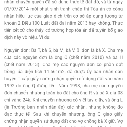
nhận chuyển quyền đã sử dụng thực tế đất đó, và từ ngày
01/07/2014 mới phát sinh tranh chấp thì Tòa án có công
nhận hiệu lực của giao dịch trên cơ sở áp dụng tương tự
khoản 2 Điều 100 Luật đất đai năm 2013 hay không. Thực
tiễn xét xử cho thấy, có trường hợp tòa án đã tuyên bố giao
dịch này vô hiệu. Ví dụ:
Nguyên đơn: Bà T, bà S, bà M, bà V. Bị đơn là bà X. Cha mẹ
của các nguyên đơn là ông Q (chết năm 2010) và bà H
(chết năm 2013). Cha mẹ các nguyên đơn có phần đất
trồng lúa diện tích 11.661m2, đã được Ủy ban nhân dân
huyện T cấp giấy chứng nhận quyền sử dụng đất vào năm
1992 do ông Q đứng tên. Năm 1993, cha mẹ các nguyên
đơn chuyển nhượng toàn bộ đất cho ông R và bà X giá 08
chỉ vàng 24k. Khi chuyển nhượng có viết tay giấy, và ông L
(là Trưởng ban nhân dân ấp) xác nhận, nhưng không đo
đạc thực tế. Sau khi chuyển nhượng, ông Q giao giấy
chứng nhận quyền sử dụng đất cho vợ chồng bà X giữ. Vợ