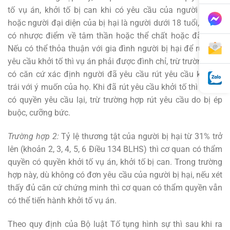
tố vụ án, khởi tố bị can khi có yêu cầu của người bị hại
hoặc người đại diện của bị hại là người dưới 18 tuổi, người
có nhược điểm về tâm thần hoặc thể chất hoặc đã chết.
Nếu có thể thỏa thuận với gia đình người bị hại để rút đơn
yêu cầu khởi tố thì vụ án phải được đình chỉ, trừ trường hợp
có căn cứ xác định người đã yêu cầu rút yêu cầu khởi tố
trái với ý muốn của họ. Khi đã rút yêu cầu khởi tố thì không
có quyền yêu cầu lại, trừ trường hợp rút yêu cầu do bị ép
buộc, cưỡng bức.
Trường hợp 2:
Tỷ lệ thương tật của người bị hại từ 31% trở
lên (khoản 2, 3, 4, 5, 6 Điều 134 BLHS) thì cơ quan có thẩm
quyền có quyền khởi tố vụ án, khởi tố bị can. Trong trường
hợp này, dù không có đơn yêu cầu của người bị hại, nếu xét
thấy đủ căn cứ chứng minh thì cơ quan có thẩm quyền vẫn
có thể tiến hành khởi tố vụ án.
Theo quy định của Bộ luật Tố tụng hình sự thì sau khi ra