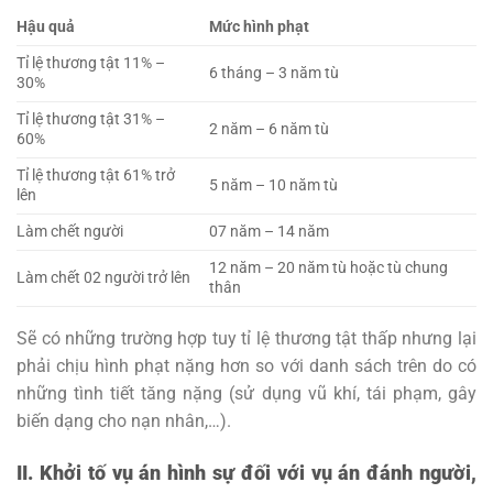
Hậu quả
Mức hình phạt
Tỉ lệ thương tật 11% –
6 tháng – 3 năm tù
30%
Tỉ lệ thương tật 31% –
2 năm – 6 năm tù
60%
Tỉ lệ thương tật 61% trở
5 năm – 10 năm tù
lên
Làm chết người
07 năm – 14 năm
12 năm – 20 năm tù hoặc tù chung
Làm chết 02 người trở lên
thân
Sẽ có những trường hợp tuy tỉ lệ thương tật thấp nhưng lại
phải chịu hình phạt nặng hơn so với danh sách trên do có
những tình tiết tăng nặng (sử dụng vũ khí, tái phạm, gây
biến dạng cho nạn nhân,…).
II. Khởi tố vụ án hình sự đối với vụ án đánh người,