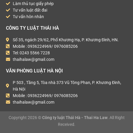
Làm thủ tục giấy phép
Tư vấn luật đất đai
Tư vấn hôn nhân
CÔNG TY LUẬT THÁI HÀ
Số 35, ngách 29/62, Phố Khương Hạ, P. Khương Đình, HN.
Mobile : 0936224969/ 0976085206
Tel: 0243 5566 7228
thaihalaw@gmail.com
VĂN PHÒNG LUẬT HÀ NỘI
P 503 , Tầng 5, Tòa nhà 373 Vũ Tông Phan, P. Khương Đình,
Hà Nội
Mobile : 0936224969/ 0976085206
thaihalaw@gmail.com
Copyright 2026 ©
Công ty luật Thái Hà - Thai Ha Law
. All Right
Received.