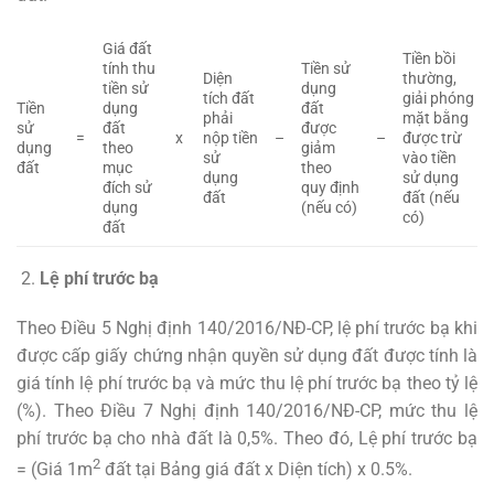
Giá đất
Tiền bồi
tính thu
Tiền sử
Diện
thường,
tiền sử
dụng
tích đất
giải phóng
Tiền
dụng
đất
phải
mặt bằng
sử
đất
được
=
x
nộp tiền
–
–
được trừ
dụng
theo
giảm
sử
vào tiền
đất
mục
theo
dụng
sử dụng
đích sử
quy định
đất
đất (nếu
dụng
(nếu có)
có)
đất
Lệ phí trước bạ
Theo Điều 5 Nghị định 140/2016/NĐ-CP, lệ phí trước bạ khi
được cấp giấy chứng nhận quyền sử dụng đất được tính là
giá tính lệ phí trước bạ và mức thu lệ phí trước bạ theo tỷ lệ
(%). Theo Điều 7 Nghị định 140/2016/NĐ-CP, mức thu lệ
phí trước bạ cho nhà đất là 0,5%. Theo đó, Lệ phí trước bạ
2
= (Giá 1m
đất tại Bảng giá đất x Diện tích) x 0.5%.