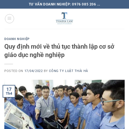
TƯ VẤN DOANH NGHIỆP: 0976 085 206 ...
DOANH NGHIỆP
Quy định mới về thủ tục thành lập cơ sở
giáo dục nghề nghiệp
POSTED ON
17/04/2022
BY
CÔNG TY LUẬT THÁI HÀ
17
Th4