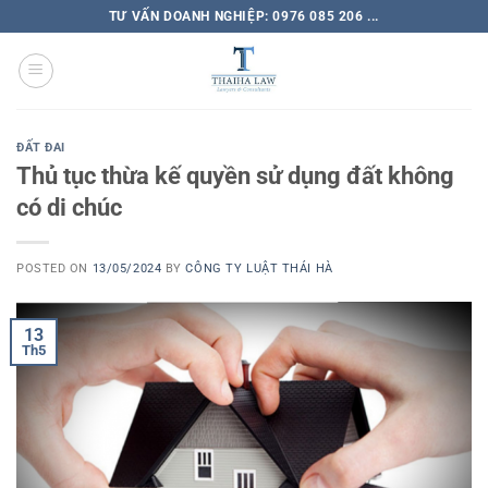
TƯ VẤN DOANH NGHIỆP: 0976 085 206 ...
ĐẤT ĐAI
Thủ tục thừa kế quyền sử dụng đất không
có di chúc
POSTED ON
13/05/2024
BY
CÔNG TY LUẬT THÁI HÀ
13
Th5