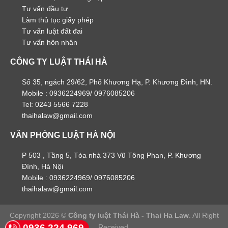
Tư vấn đầu tư
Làm thủ tục giấy phép
Tư vấn luật đất đai
Tư vấn hôn nhân
CÔNG TY LUẬT THÁI HÀ
Số 35, ngách 29/62, Phố Khương Hạ, P. Khương Đình, HN.
Mobile : 0936224969/ 0976085206
Tel: 0243 5566 7228
thaihalaw@gmail.com
VĂN PHÒNG LUẬT HÀ NỘI
P 503 , Tầng 5, Tòa nhà 373 Vũ Tông Phan, P. Khương
Đình, Hà Nội
Mobile : 0936224969/ 0976085206
thaihalaw@gmail.com
Copyright 2026 ©
Công ty luật Thái Hà - Thai Ha Law
. All Right
0936 224 969
Received.