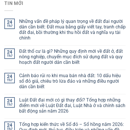
TIN MỚI
Những vấn đề pháp lý quan trọng về đất đai người
24
Th7
dân cần biết: Đất mua bằng giấy viết tay, tranh chấp
đất đai, bồi thường khi thu hồi đất và nghĩa vụ tài
chính
Đất thổ cư là gì? Những quy định mới về đất ở, đất
24
Th7
nông nghiệp, chuyển mục đích sử dụng đất và quy
hoạch đất người dân cần biết
Cảnh báo rủi ro khi mua bán nhà đất: 10 dấu hiệu
24
Th7
sổ đỏ giả, chiêu trò lừa đảo và những điều người
dân cần biết
Luật Đất đai mới có gì thay đổi? Tổng hợp những
24
Th7
điểm mới về Luật Đất đai, Luật Nhà ở và chính sách
bất động sản năm 2026
Tổng hợp kiến thức về Sổ đỏ – Sổ hồng năm 2026:
24
Th7
Quy định mới, thủ tục, điều kiện và những vấn đề