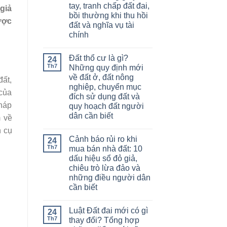
tay, tranh chấp đất đai,
 giả
bồi thường khi thu hồi
ược
đất và nghĩa vụ tài
chính
Đất thổ cư là gì?
24
Th7
Những quy định mới
về đất ở, đất nông
đất,
nghiệp, chuyển mục
 của
đích sử dụng đất và
Pháp
quy hoạch đất người
dân cần biết
m về
h cụ
Cảnh báo rủi ro khi
24
Th7
mua bán nhà đất: 10
dấu hiệu sổ đỏ giả,
chiêu trò lừa đảo và
những điều người dân
cần biết
Luật Đất đai mới có gì
24
Th7
thay đổi? Tổng hợp