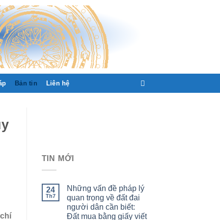
áp
Bản tin
Liên hệ
uy
TIN MỚI
Những vấn đề pháp lý
24
Th7
quan trọng về đất đai
người dân cần biết:
chí
Đất mua bằng giấy viết