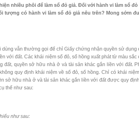
 hiện nhiều phôi để làm sổ đỏ giả. Đối với hành vi làm sổ đỏ
ối tượng có hành vi làm sổ đỏ giả nêu trên? Mong sớm đ
i dùng vẫn thường gọi để chỉ Giấy chứng nhận quyền sử dụng 
ền với đất. Các khái niệm sổ đỏ, sổ hồng xuất phát từ màu sắc
 đất, quyền sở hữu nhà ở và tài sản khác gắn liền với đất. 
không quy định khái niệm về sổ đỏ, sổ hồng. Chỉ có khái niệ
 sở hữu nhà ở và tài sản khác gắn liền với đất được quy địn
cụ thể như sau:
 hiểu như sau: