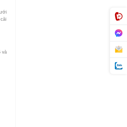
dưới
 cải
5 và