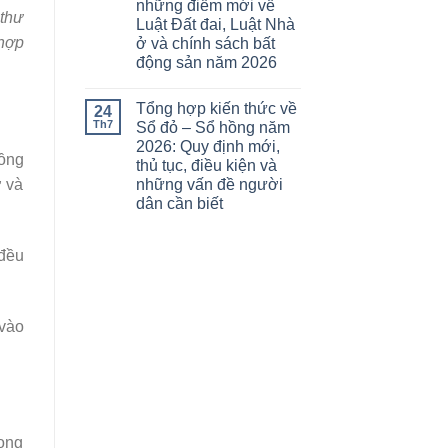
những điểm mới về
 thư
Luật Đất đai, Luật Nhà
 hợp
ở và chính sách bất
động sản năm 2026
Tổng hợp kiến thức về
24
Th7
Sổ đỏ – Sổ hồng năm
2026: Quy định mới,
hồng
thủ tục, điều kiện và
ở và
những vấn đề người
dân cần biết
 đều
 vào
rong