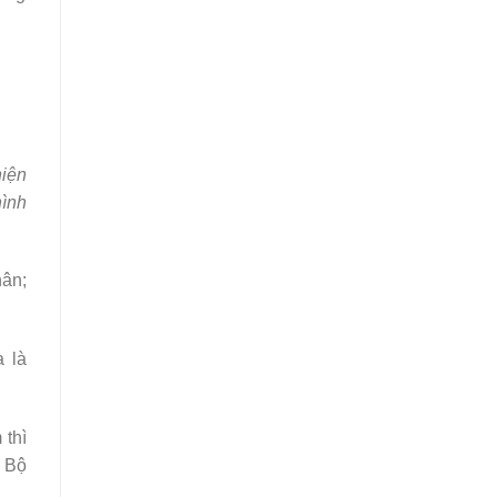
hiện
hình
hân;
a là
 thì
4 Bộ