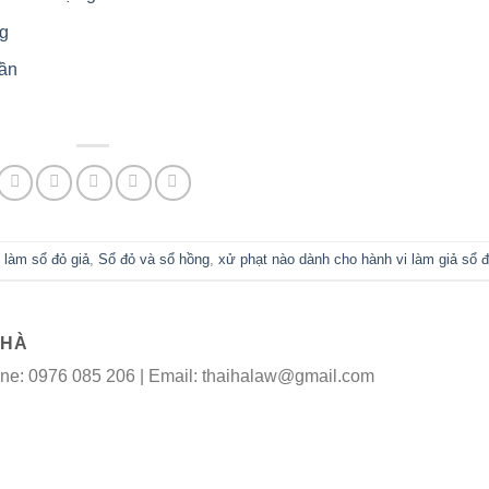
ng
hần
 làm sổ đỏ giả
,
Sổ đỏ và sổ hồng
,
xử phạt nào dành cho hành vi làm giả sổ 
 HÀ
line: 0976 085 206 | Email: thaihalaw@gmail.com