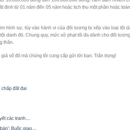
t định từ 01 năm đến 05 năm hoặc tịch thu một phần hoặc toà
ệm hình sự, tùy vào hành vi của đối tượng bị xếp vào loại tội 
tội danh đó. Chung quy, mức xử phạt tối đa dành cho đối tượn
g thân.
 giả sổ đỏ mà chúng tôi cung cấp gửi tới bạn. Trân trọng!
 chấp đất đai
p
uyết các tranh…
 bán': Buộc giao…