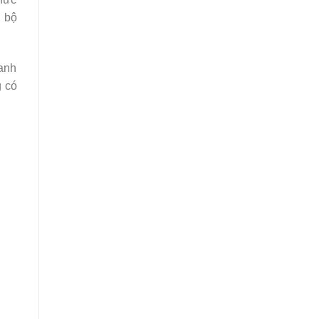
n bộ
danh
g có