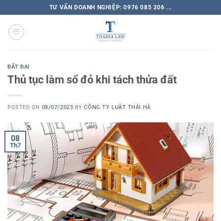
TƯ VẤN DOANH NGHIỆP: 0976 085 206 ...
ĐẤT ĐAI
Thủ tục làm sổ đỏ khi tách thửa đất
POSTED ON
08/07/2023
BY
CÔNG TY LUẬT THÁI HÀ
08
Th7